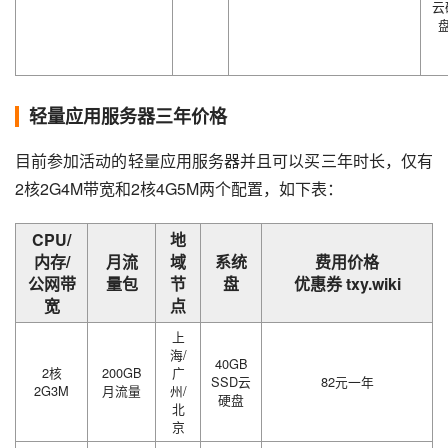
云
轻量应用服务器三年价格
目前参加活动的轻量应用服务器并且可以买三年时长，仅有
2核2G4M带宽和2核4G5M两个配置，如下表：
CPU/
地
内存/
月流
域
系统
费用价格
公网带
量包
节
盘
优惠券 txy.wiki
宽
点
上
海/
40GB
2核
200GB
广
SSD云
82元一年
2G3M
月流量
州/
硬盘
北
京