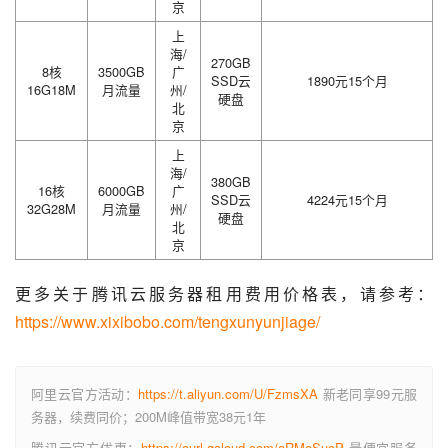
京
上
海/
270GB
8核
3500GB
广
SSD云
1890元15个月
16G18M
月流量
州/
硬盘
北
京
上
海/
380GB
16核
6000GB
广
SSD云
4224元15个月
32G28M
月流量
州/
硬盘
北
京
更多关于腾讯云服务器租用费用价格表，请参考：
https://www.xixibobo.com/tengxunyunjiage/
阿里云官方活动：
https://t.aliyun.com/U/FzmsXA
新老同享99元服
务器，续费同价；200M峰值带宽38元1年
腾讯云官方优惠：
https://curl.qcloud.com/oRMoSucP
最便宜服务