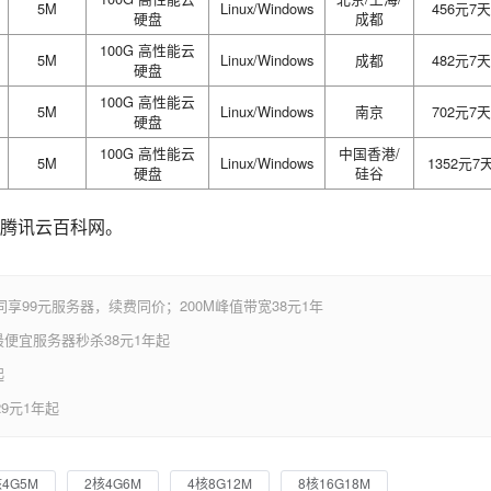
5M
Linux/Windows
456元7天
硬盘
成都
100G 高性能云
5M
Linux/Windows
成都
482元7天
硬盘
100G 高性能云
5M
Linux/Windows
南京
702元7天
硬盘
100G 高性能云
中国香港/
5M
Linux/Windows
1352元7
硬盘
硅谷
腾讯云百科网。
享99元服务器，续费同价；200M峰值带宽38元1年
便宜服务器秒杀38元1年起
起
9元1年起
核4G5M
2核4G6M
4核8G12M
8核16G18M