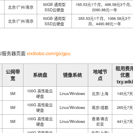
50GB 通用型
165.53元1个月、496.58元3个月
北京/广州/南京
SSD云硬盘
2090.88元一年
50GB 通用型
355.53元1个月、1066.58元3个
北京/广州/南京
SSD云硬盘
月、4490.88元一年
U服务器页面 
xixibobo.com/go/gpu
租用费
公网带
地域节
系统盘
镜像系统
优惠
宽
点
txy.wiki
100G 高性能云
5M
Linux/Windows
北京/上海
145元7天
硬盘
100G 高性能云
5M
Linux/Windows
南京/成都
265元7天
硬盘
100G 高性能云
香港/弗吉
5M
Linux/Windows
441元7天
硬盘
尼亚
100G 高性能云
北京/上海/