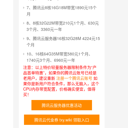
7、腾讯云8核16G18M带宽1890元15个
月
8、8核32G22M带宽210元1个月、630元
3个月、3360元一年
9、腾讯云服务器16核32G28M 4224元15
个月
10、16核64G35M带宽580元1个月、
1740元3个月、6960元一年
注意：以上特价轻量服务器限制条件为“产
品首单特惠”，如果你的腾讯云账号已经是
老用户，建议重新
注册一个腾讯云账号
如
果你是新用户符合条件，那么无脑入，这个
CPU内存带宽配置，价格确实便宜，值得
买！
腾讯云服务器优惠活动
腾讯云代金券 txy.wiki 领取入口