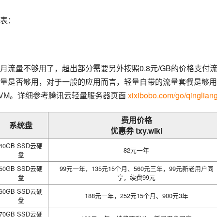
表：
流量不够用了，超出部分需要另外按照0.8元/GB的价格支付
量是否够用，对于一般的应用而言，轻量自带的流量套餐是够用
VM。详细参考腾讯云轻量服务器页面 
xixibobo.com/go/qinglian
费用价格
系统盘
优惠券 txy.wiki
40GB SSD云硬
82元一年
盘
50GB SSD云硬
99元一年，135元15个月、560元三年，99元新老用户同
盘
享，续费99元
60GB SSD云硬
188元一年，252元15个月、900元3年
盘
70GB SSD云硬