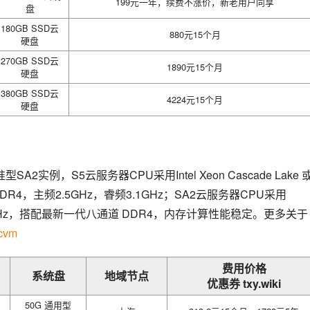
199元一年，续费不涨价，新老用户同享
盘
180GB SSD云
880元15个月
硬盘
270GB SSD云
1890元15个月
硬盘
380GB SSD云
4224元15个月
硬盘
例，S5云服务器CPU采用Intel Xeon Cascade Lake 
存采用 DDR4，主频2.5GHz，睿频3.1GHz；SA2云服务器CPU采用
频3.3GHz，搭配最新一代八通道 DDR4，内存计算性能稳定。更多关于
/cvm
费用价格
系统盘
地域节点
优惠券 txy.wiki
50G 通用型