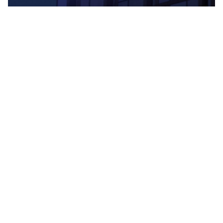
地平线
1
地平线是市场领先的乘用车智能辅助驾驶解决方案供应商。
阿里云异构计算GPU产品支撑并支持了地平线多项智驾大模
型训练任务，提升了智驾模型训练的效率，进一步加速了汽
车行业智能化转型。地平线因此与阿里云建立了良好的合
作。
网易
2
TCL
3
朗镜科技（Trax 中国）
4