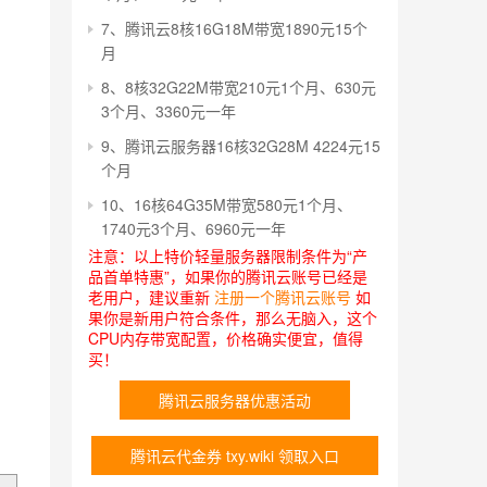
7、腾讯云8核16G18M带宽1890元15个
月
8、8核32G22M带宽210元1个月、630元
3个月、3360元一年
9、腾讯云服务器16核32G28M 4224元15
个月
10、16核64G35M带宽580元1个月、
1740元3个月、6960元一年
注意：以上特价轻量服务器限制条件为“产
品首单特惠”，如果你的腾讯云账号已经是
老用户，建议重新
注册一个腾讯云账号
如
果你是新用户符合条件，那么无脑入，这个
CPU内存带宽配置，价格确实便宜，值得
买！
腾讯云服务器优惠活动
腾讯云代金券 txy.wiki 领取入口