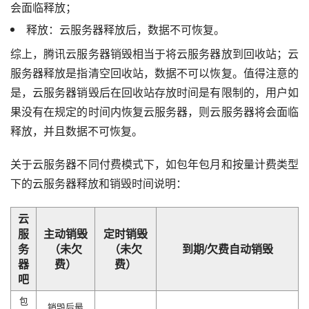
会面临释放；
释放：云服务器释放后，数据不可恢复。
综上，腾讯云服务器销毁相当于将云服务器放到回收站；云
服务器释放是指清空回收站，数据不可以恢复。值得注意的
是，云服务器销毁后在回收站存放时间是有限制的，用户如
果没有在规定的时间内恢复云服务器，则云服务器将会面临
释放，并且数据不可恢复。
关于云服务器不同付费模式下，如包年包月和按量计费类型
下的云服务器释放和销毁时间说明：
云
服
主动销毁
定时销毁
务
（未欠
（未欠
到期/欠费自动销毁
器
费）
费）
吧
包
销毁后最