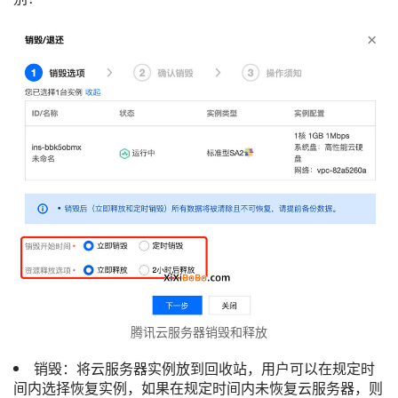
腾讯云服务器销毁和释放
销毁：将云服务器实例放到回收站，用户可以在规定时
间内选择恢复实例，如果在规定时间内未恢复云服务器，则