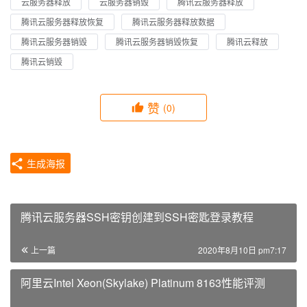
云服务器释放
云服务器销毁
腾讯云服务器释放
腾讯云服务器释放恢复
腾讯云服务器释放数据
腾讯云服务器销毁
腾讯云服务器销毁恢复
腾讯云释放
腾讯云销毁
赞
(0)
生成海报
腾讯云服务器SSH密钥创建到SSH密匙登录教程
上一篇
2020年8月10日 pm7:17
阿里云Intel Xeon(Skylake) Platinum 8163性能评测