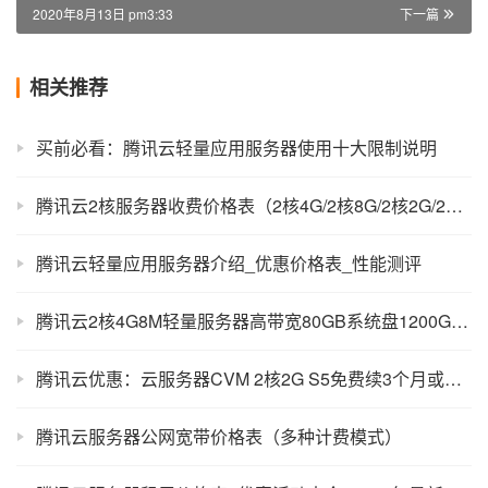
2020年8月13日 pm3:33
下一篇
相关推荐
买前必看：腾讯云轻量应用服务器使用十大限制说明
腾讯云2核服务器收费价格表（2核4G/2核8G/2核2G/2核16G）
腾讯云轻量应用服务器介绍_优惠价格表_性能测评
腾讯云2核4G8M轻量服务器高带宽80GB系统盘1200GB月流量
腾讯云优惠：云服务器CVM 2核2G S5免费续3个月或送2核2G1M3个月
腾讯云服务器公网宽带价格表（多种计费模式）