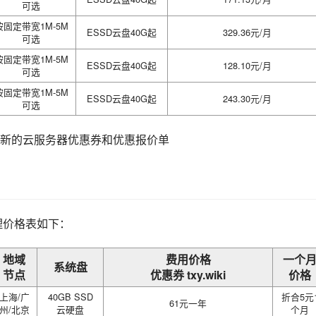
可选
按固定带宽1M-5M
ESSD云盘40G起
329.36元/月
可选
按固定带宽1M-5M
ESSD云盘40G起
128.10元/月
可选
按固定带宽1M-5M
ESSD云盘40G起
243.30元/月
可选
最新的云服务器优惠券和优惠报价单
理价格表如下：
地域
费用价格
一个
系统盘
节点
优惠券 txy.wiki
价格
上海/广
40GB SSD
折合5元
61元一年
州/北京
云硬盘
个月