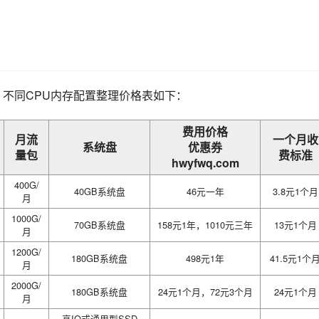
 不同CPU内存配置整理价格表如下：
费用价格
月流
一个月收
系统盘
优惠券
量包
费标准
hwyfwq.com
400G/
40GB系统盘
46元一年
3.8元1个月
月
1000G/
70GB系统盘
158元1年，1010元三年
13元1个月
月
1200G/
180GB系统盘
498元1年
41.5元1个
月
2000G/
180GB系统盘
24元1个月，72元3个月
24元1个月
月
高IO或通用型SSD