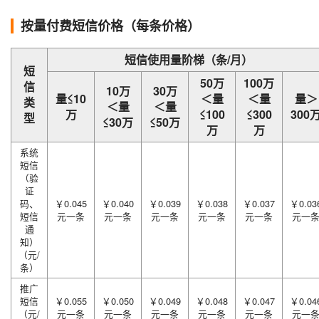
按量付费短信价格（每条价格）
短信使用量阶梯（条/月）
短
50万
100万
信
10万
30万
量≤10
＜量
＜量
量＞
类
＜量
＜量
万
≤100
≤300
300
型
≤30万
≤50万
万
万
系统
短信
（验
证
码、
￥0.045
￥0.040
￥0.039
￥0.038
￥0.037
￥0.03
短信
元一条
元一条
元一条
元一条
元一条
元一
通
知）
（元/
条）
推广
短信
￥0.055
￥0.050
￥0.049
￥0.048
￥0.047
￥0.04
（元/
元一条
元一条
元一条
元一条
元一条
元一