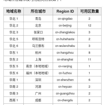
地域名称
所在城市
Region ID
可用区数量
华北 1
青岛
cn-qingdao
2
华北 2
北京
cn-beijing
12
华北 3
张家口
cn-zhangjiakou
3
华北 5
呼和浩特
cn-huhehaote
2
华北 6
乌兰察布
cn-wulanchabu
3
华东 1
杭州
cn-hangzhou
8
华东 2
上海
cn-shanghai
11
华东 5
南京（本地地域）
cn-nanjing
1
华东 6
福州（本地地域）
cn-fuzhou
1
华南 1
深圳
cn-shenzhen
6
华南 2
河源
cn-heyuan
2
华南 3
广州
cn-guangzhou
2
西南 1
成都
cn-chengdu
2