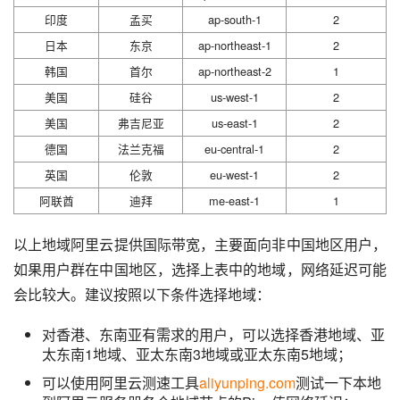
印度
孟买
ap-south-1
2
日本
东京
ap-northeast-1
2
韩国
首尔
ap-northeast-2
1
美国
硅谷
us-west-1
2
美国
弗吉尼亚
us-east-1
2
德国
法兰克福
eu-central-1
2
英国
伦敦
eu-west-1
2
阿联酋
迪拜
me-east-1
1
以上地域阿里云提供国际带宽，主要面向非中国地区用户，
如果用户群在中国地区，选择上表中的地域，网络延迟可能
会比较大。建议按照以下条件选择地域：
对香港、东南亚有需求的用户，可以选择香港地域、亚
太东南1地域、亚太东南3地域或亚太东南5地域；
可以使用阿里云测速工具
aliyunping.com
测试一下本地