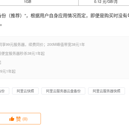
1GB
0.12 元/GB/月
备份（推荐）”，根据用户自身应用情况而定，即便是购买时没有
。
享99元服务器，续费同价；200M峰值带宽38元1年
便宜服务器秒杀38元1年起
起
9元1年起
备份
阿里云快照
阿里云服务器云盘备份
阿里云服务器快照
赞
(0)