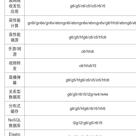
高网络
收发包
g6/g5/c6/c5/ic5/r6/r5
应用
高性能
gn6i/gn6e/gn6v/ebmgn6i/ebmgn6e/ebmgn6v/g6/hfc6/ebmg6/e
计算
高性能
g6/g5/hfg6/c6/c5/hfc6
端游
手游/网
c6/hfc6
游
视频转
c6/hfc6/f3
发
直播弹
g6/g5/hfg6/c6/c5/ic5/hfc6
幕
关系型
g6/g5/r6/r5/i2g/re4/re4e
数据库
分布式
g6/g5/hfg6/r6/r5/hfr6
缓存
NoSQL
i2g/i2/g6/g5/r6/r5
数据库
Elastic