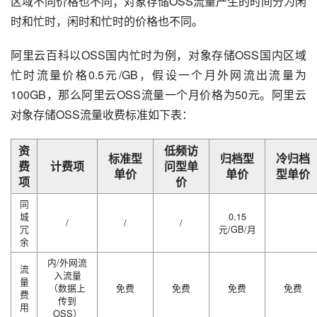
区域不同价格也不同；对象存储OSS流量产生的时间分为闲
时和忙时，闲时和忙时的价格也不同。
阿里云百科以OSS国内忙时为例，对象存储OSS国内区域
忙时流量价格0.5元/GB，假设一个月外网流出流量为
100GB，那么阿里云OSS流量一个月价格为50元。阿里云
对象存储OSS流量收费标准如下表：
资
低频访
标准型
归档型
冷归档
费
计费项
问型单
单价
单价
型单价
项
价
同
城
0.15
/
/
/
冗
元/GB/月
余
内/外网流
流
入流量
量
（数据上
免费
免费
免费
免费
费
传到
用
OSS）