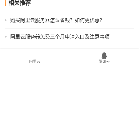
相关推荐
购买阿里云服务器怎么省钱？如何更优惠？
阿里云服务器免费三个月申请入口及注意事项
阿里云2核2G服务器优惠价格，轻量61元、99元1年ECS配置对比
阿里云
腾讯云
阿里云和腾讯云哪个好？云服务器买腾讯云还是阿里云？
阿里云2c4g服务器优惠699元3年
目前8核32G云服务器阿里云10M带宽优惠价格109元1个月、327元3个月
阿里云2核4G3M服务器ECS共享型s6和计算型c6选择攻略
阿里云服务器数据备份并下载保存到本地方法流程