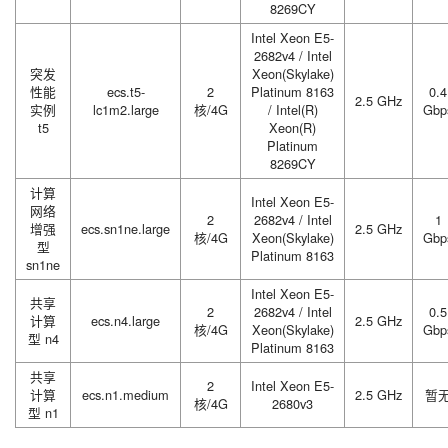
8269CY
Intel Xeon E5-
2682v4 / Intel
突发
Xeon(Skylake)
性能
ecs.t5-
2
Platinum 8163
0.4
2.5 GHz
实例
lc1m2.large
核/4G
/ Intel(R)
Gbp
t5
Xeon(R)
Platinum
8269CY
计算
Intel Xeon E5-
网络
2
2682v4 / Intel
1
增强
ecs.sn1ne.large
2.5 GHz
核/4G
Xeon(Skylake)
Gbp
型
Platinum 8163
sn1ne
Intel Xeon E5-
共享
2
2682v4 / Intel
0.5
计算
ecs.n4.large
2.5 GHz
核/4G
Xeon(Skylake)
Gbp
型 n4
Platinum 8163
共享
2
Intel Xeon E5-
计算
ecs.n1.medium
2.5 GHz
暂
核/4G
2680v3
型 n1