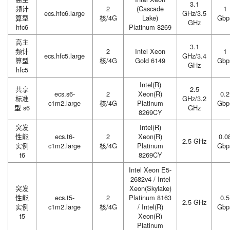
3.1
频计
2
(Cascade
1
ecs.hfc6.large
GHz/3.5
算型
核/4G
Lake)
Gbp
GHz
hfc6
Platinum 8269
高主
3.1
频计
2
Intel Xeon
1
ecs.hfc5.large
GHz/3.4
算型
核/4G
Gold 6149
Gbp
GHz
hfc5
Intel(R)
共享
2.5
ecs.s6-
2
Xeon(R)
0.2
标准
GHz/3.2
c1m2.large
核/4G
Platinum
Gbp
型 s6
GHz
8269CY
突发
Intel(R)
性能
ecs.t6-
2
Xeon(R)
0.0
2.5 GHz
实例
c1m2.large
核/4G
Platinum
Gbp
t6
8269CY
Intel Xeon E5-
2682v4 / Intel
突发
Xeon(Skylake)
性能
ecs.t5-
2
Platinum 8163
0.5
2.5 GHz
实例
c1m2.large
核/4G
/ Intel(R)
Gbp
t5
Xeon(R)
Platinum