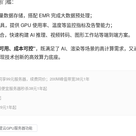
用门槛：
海量数据存储，搭配 EMR 完成大数据预处理；
具，提供 GPU 使用率、温度等监控指标及告警能力；
品组合，快速构建 AI 推理、视频转码、图形工作站等端到端方案。
性可用、成本可控”
，既满足了 AI、渲染等场景的高计算需求，又
现技术创新的高效算力底座。
享99元服务器，续费同价；200M峰值带宽38元1年
便宜服务器秒杀38元1年起
起
9元1年起
里云GPU服务器功能