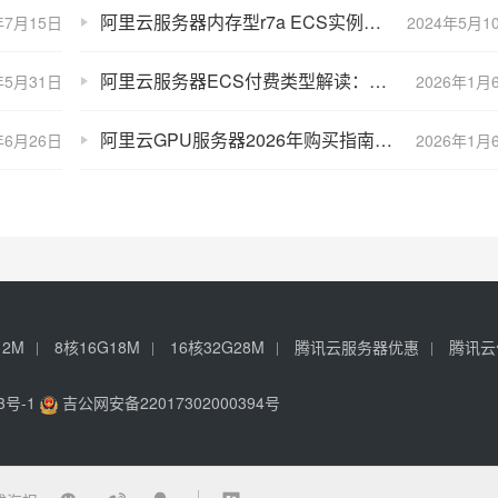
阿里云服务器内存型r7a ECS实例CPU、网络PPS和存储性能测评表
年7月15日
2024年5月1
阿里云服务器ECS付费类型解读：包年包月、按量付费、抢占式实例全解析
年5月31日
2026年1月
阿里云GPU服务器2026年购买指南：GPU卡规格、配置价格及使用场景解读
年6月26日
2026年1月
12M
8核16G18M
16核32G28M
腾讯云服务器优惠
腾讯云
3号-1
吉公网安备22017302000394号