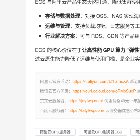
EGS 与阿里云产品生态天然打通，降低集群使
存储与数据处理
：对接 OSS、NAS 实现
运维与管理
：支持负载均衡、日志服务等工
行业解决方案
：可与 RDS、CDN 等产
EGS 的核心价值在于
让高性能 GPU 算力 “弹
过云原生能力降低了运维与使用门槛，是企业实
阿里云官方活动：
https://t.aliyun.com/U/FzmsXA
新老同
腾讯云官方优惠：
https://curl.qcloud.com/oRMoSucP
最
京东云服务器：
https://jdyfwq.com/
优惠价格49元一年
百度云服务器：
https://bdyfwq.com/
云服务器优惠价格2
阿里云GPU服务器
阿里云GPU服务器EGS
阿