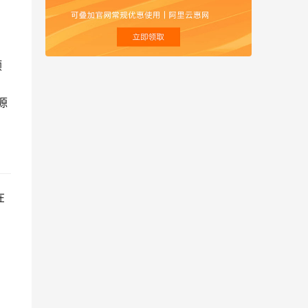
预
源
在