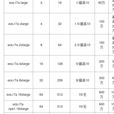
ecs.r7a.large
2
16
1/最高10
90万
2
100
ecs.r7a.xlarge
4
32
1.5/最高10
万
2
160
ecs.r7a.2xlarge
8
64
2.5/最高10
万
2
200
3
ecs.r7a.4xlarge
16
128
5/最高10
万
300
6
ecs.r7a.8xlarge
32
256
8/最高10
万
600
1
ecs.r7a.16xlarge
64
512
16/无
万
ecs.r7a-
600
1
64
512
16/无
nps1.16xlarge
万