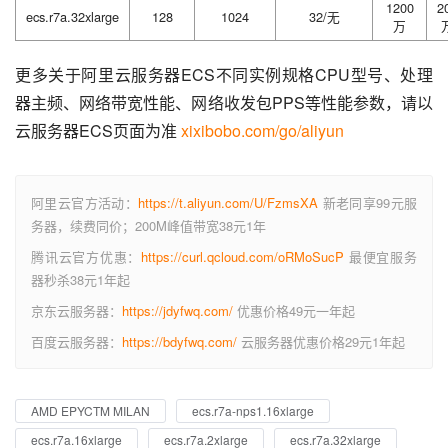
1200
2
ecs.r7a.32xlarge
128
1024
32/无
万
更多关于阿里云服务器ECS不同实例规格CPU型号、处理
器主频、网络带宽性能、网络收发包PPS等性能参数，请以
云服务器ECS页面为准 
xixibobo.com/go/aliyun
阿里云官方活动：
https://t.aliyun.com/U/FzmsXA
新老同享99元服
务器，续费同价；200M峰值带宽38元1年
腾讯云官方优惠：
https://curl.qcloud.com/oRMoSucP
最便宜服务
器秒杀38元1年起
京东云服务器：
https://jdyfwq.com/
优惠价格49元一年起
百度云服务器：
https://bdyfwq.com/
云服务器优惠价格29元1年起
AMD EPYCTM MILAN
ecs.r7a-nps1.16xlarge
ecs.r7a.16xlarge
ecs.r7a.2xlarge
ecs.r7a.32xlarge