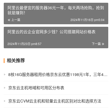
阿里云最便宜的服务器36元一年，每天两场抢购，抢到
就是赚到！
上一篇
2024年11月16日 pm5:04
阿里云的云企业官网多少钱？公司搭建网站价格表
2024年11月23日 pm8:57
下一篇
相关推荐
8核16G服务器租用价格京东云优惠1198元1年，三年4688元
京东云主机地域和可用区分布表
京东云CVM云主机和轻量云主机区别对比和选择方法