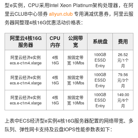
型e实例，CPU采用Intel Xeon Platinum架构处理器，在阿
里云CLUB中心领券 
aliyun.club
 专用满减优惠券，阿里云服
务器网整理4核16G优惠活动价格表：
阿里云4核16G
CPU
公网带
系统盘
费用
服务器
内存
宽
100GB
26.52
阿里云经济e实例
4核
按固定带
ESSD
元/1个
ecs.e-c1m4.xlarge
16G
宽 10Mbs
Entry
月
100GB
79.56
阿里云经济e实例
4核
按固定带
ESSD
元/3个
ecs.e-c1m4.xlarge
16G
宽 10Mbs
Entry
月
100GB
149.00
阿里云经济e实例
4核
按固定带
ESSD
元/6个
ecs.e-c1m4.xlarge
16G
宽 10Mbs
Entry
月
上表中ECS经济型e实例4核16G服务器配置的网络带宽、多
队列、弹性网卡支持及云盘IOPS性能参数表如下：