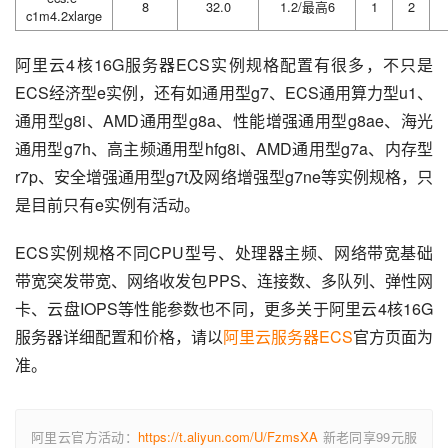
8
32.0
1.2/最高6
1
2
c1m4.2xlarge
阿里云4核16G服务器ECS实例规格配置有很多，不只是
ECS经济型e实例，还有如通用型g7、ECS通用算力型u1、
通用型g8i、AMD通用型g8a、性能增强通用型g8ae、海光
通用型g7h、高主频通用型hfg8i、AMD通用型g7a、内存型
r7p、安全增强通用型g7t及网络增强型g7ne等实例规格，只
是目前只有e实例有活动。
ECS实例规格不同CPU型号、处理器主频、网络带宽基础
带宽突发带宽、网络收发包PPS、连接数、多队列、弹性网
卡、云盘IOPS等性能参数也不同，更多关于阿里云4核16G
服务器详细配置和价格，请以
阿里云服务器ECS
官方页面为
准。
阿里云官方活动：
https://t.aliyun.com/U/FzmsXA
新老同享99元服