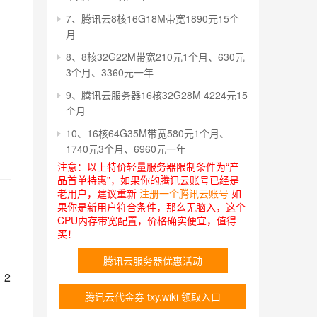
7、腾讯云8核16G18M带宽1890元15个
月
8、8核32G22M带宽210元1个月、630元
3个月、3360元一年
9、腾讯云服务器16核32G28M 4224元15
个月
10、16核64G35M带宽580元1个月、
1740元3个月、6960元一年
注意：以上特价轻量服务器限制条件为“产
品首单特惠”，如果你的腾讯云账号已经是
老用户，建议重新
注册一个腾讯云账号
如
果你是新用户符合条件，那么无脑入，这个
CPU内存带宽配置，价格确实便宜，值得
：
买！
腾讯云服务器优惠活动
、2
腾讯云代金券 txy.wiki 领取入口