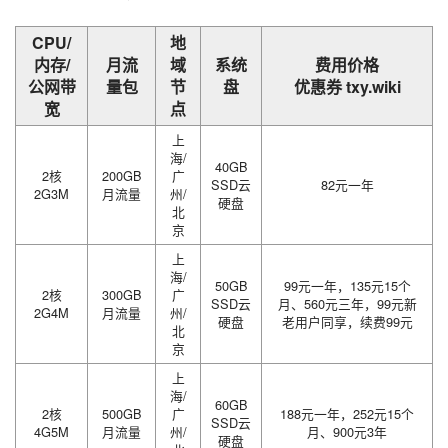
CPU/
地
内存/
月流
域
系统
费用价格
公网带
量包
节
盘
优惠券 txy.wiki
宽
点
上
海/
40GB
2核
200GB
广
SSD云
82元一年
2G3M
月流量
州/
硬盘
北
京
上
海/
50GB
99元一年，135元15个
2核
300GB
广
SSD云
月、560元三年，99元新
2G4M
月流量
州/
硬盘
老用户同享，续费99元
北
京
上
海/
60GB
2核
500GB
广
188元一年，252元15个
SSD云
4G5M
月流量
州/
月、900元3年
硬盘