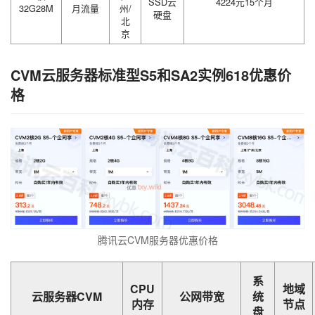
SSD云
4224元15个月
32G28M
月流量
州/
硬盘
北
京
CVM云服务器标准型S5和SA2实例618优惠价
格
腾讯云CVM服务器优惠价格
系
CPU
地域
云服务器CVM
公网带宽
统
内存
节点
盘