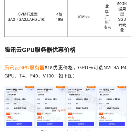
50GB
北
通用
京/
CVM标准型
4核
型
10Mbps
广
SA2（SA2.LARGE16）
16G
SSD
州/
云硬
南京
盘
腾讯云GPU服务器优惠价格
腾讯云GPU服务器
618优惠价格，GPU卡可选NVIDIA P4 
GPU、T4、P40、V100，如下图：