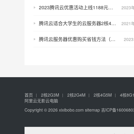
2023腾讯云优惠活动上线1188元代金券免费领取中
2023
腾讯云适合大学生的云服务器2核4G8M带宽70元年189元3年
2021
腾讯云服务器优惠购买省钱方法（超划算）
202
首页
2核2G3M
2核2G4M
2核4G5M
4核8G
阿里云无影云电脑
Copyright © 2026 xixibobo.com
sitemap
吉ICP备1600680