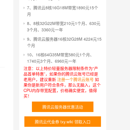
7、腾讯云8核16G18M带宽1890元15个
月
8、8核32G22M带宽210元1个月、630元
3个月、3360元一年
9、腾讯云服务器16核32G28M 4224元15
个月
10、16核64G35M带宽580元1个月、
1740元3个月、6960元一年
注意：以上特价轻量服务器限制条件为“产
品首单特惠”，如果你的腾讯云账号已经是
老用户，建议重新
注册一个腾讯云账号
如
果你是新用户符合条件，那么无脑入，这个
CPU内存带宽配置，价格确实便宜，值得
买！
腾讯云服务器优惠活动
腾讯云代金券 txy.wiki 领取入口