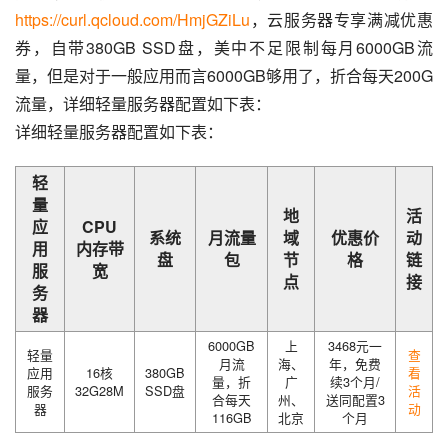
https://curl.qcloud.com/HmjGZiLu
，云服务器专享满减优惠
券，自带380GB SSD盘，美中不足限制每月6000GB流
量，但是对于一般应用而言6000GB够用了，折合每天200G
流量，详细轻量服务器配置如下表：
详细轻量服务器配置如下表：
轻
量
地
活
应
CPU
系统
月流量
域
优惠价
动
用
内存带
盘
包
节
格
链
服
宽
点
接
务
器
6000GB
上
3468元一
轻量
查
月流
海、
年，免费
应用
16核
380GB
看
量，折
广
续3个月/
服务
32G28M
SSD盘
活
合每天
州、
送同配置3
器
动
116GB
北京
个月