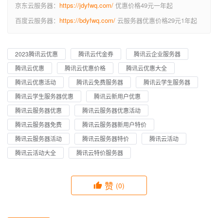
京东云服务器：
https://jdyfwq.com/
优惠价格49元一年起
百度云服务器：
https://bdyfwq.com/
云服务器优惠价格29元1年起
2023腾讯云优惠
腾讯云代金券
腾讯云企业服务器
腾讯云优惠
腾讯云优惠价格
腾讯云优惠大全
腾讯云优惠活动
腾讯云免费服务器
腾讯云学生服务器
腾讯云学生服务器优惠
腾讯云新用户优惠
腾讯云服务器优惠
腾讯云服务器优惠活动
腾讯云服务器免费
腾讯云服务器新用户特价
腾讯云服务器活动
腾讯云服务器特价
腾讯云活动
腾讯云活动大全
腾讯云特价服务器
赞
(0)