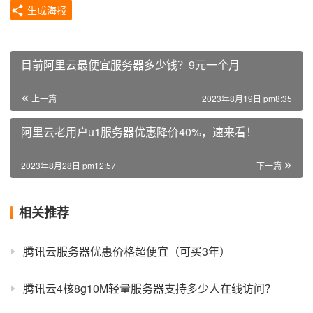
生成海报
目前阿里云最便宜服务器多少钱？9元一个月
上一篇
2023年8月19日 pm8:35
阿里云老用户u1服务器优惠降价40%，速来看！
2023年8月28日 pm12:57
下一篇
相关推荐
腾讯云服务器优惠价格超便宜（可买3年）
腾讯云4核8g10M轻量服务器支持多少人在线访问？