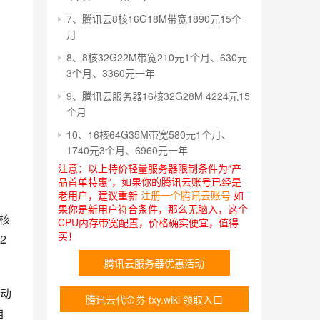
7、腾讯云8核16G18M带宽1890元15个
月
8、8核32G22M带宽210元1个月、630元
3个月、3360元一年
9、腾讯云服务器16核32G28M 4224元15
个月
10、16核64G35M带宽580元1个月、
1740元3个月、6960元一年
注意：以上特价轻量服务器限制条件为“产
品首单特惠”，如果你的腾讯云账号已经是
老用户，建议重新
注册一个腾讯云账号
如
果你是新用户符合条件，那么无脑入，这个
8核
CPU内存带宽配置，价格确实便宜，值得
买！
2
腾讯云服务器优惠活动
动
腾讯云代金券 txy.wiki 领取入口
咱