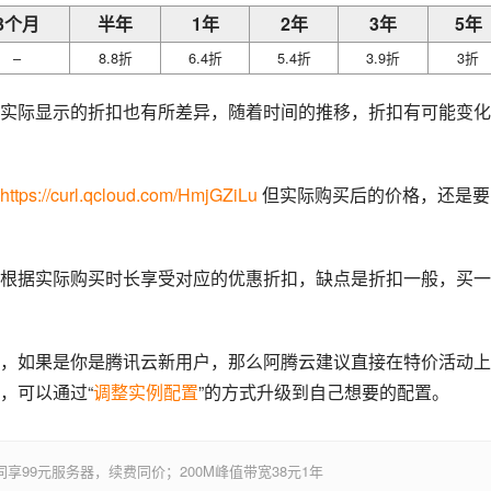
3个月
半年
1年
2年
3年
5年
–
8.8折
6.4折
5.4折
3.9折
3折
实际显示的折扣也有所差异，随着时间的推移，折扣有可能变化
https://curl.qcloud.com/HmjGZiLu
 但实际购买后的价格，还是要
根据实际购买时长享受对应的优惠折扣，缺点是折扣一般，买一
，如果是你是腾讯云新用户，那么阿腾云建议直接在特价活动上
，可以通过“
调整实例配置
”的方式升级到自己想要的配置。
享99元服务器，续费同价；200M峰值带宽38元1年