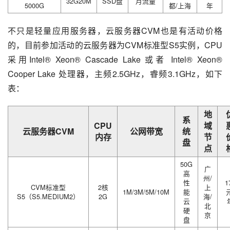
32G20M
SSD盘
月流量
5000G
都/上海
年
不只是轻量应用服务器，云服务器CVM也是有活动价格
的，目前参加活动的云服务器为CVM标准型S5实例，CPU
采用Intel® Xeon® Cascade Lake 或者 Intel® Xeon® 
Cooper Lake 处理器，主频2.5GHz，睿频3.1GHz，如下
表：
地
系
CPU
域
云服务器CVM
公网带宽
统
内存
节
盘
点
50G
广
高
州/
性
1
CVM标准型
2核
上
1M/3M/5M/10M
能
元
S5（S5.MEDIUM2）
2G
海/
云
北
硬
京
盘