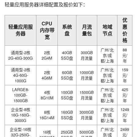
轻量应用服务器详细配置及报价如下：
优
CPU
轻量应用服
系统
月流
地域
惠
内存带
务器
盘
量包
节点
价
宽
格
广州/北
88
通用型-2核
2核
40GB
300GB
京/成
元/
2G-40G-300G
2G4M
SSD盘
月流量
都/上海
年
通用型-2核
广州/北
159
2核
60GB
1000GB
4G-60G-
京/成
元/
4G6M
SSD盘
月流量
1000G
都/上海
年
LARGE8-
广州/北
425
4核
100GB
1500GB
100GB-
京/成
元/
8G10M
SSD盘
月流量
1500GB
都/上海
年
企业型-8核
广州/北
1249
8核
160GB
3000GB
16G-160G-
京/成
元/
16G14M
SSD盘
月流量
3000G
都/上海
年
企业型-16核
广州/北
2499
16核
250GB
5000GB
32G-250G-
京/成
元/