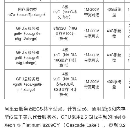
8核
内存增强型
1M-200M
40G系统
1
32G（126G持
re7p（ecs.re7p.xlarge）
带宽可选
盘
久内存）
GPU云服务器
8核32G（16G
1M-200M
40G系统
gn6v（ecs.gn6v-
显存V100计
带宽可选
盘
2
c8g1.2xlarge）
算卡）
4核
GPU云服务器
15G（NVIDIA
1M-200M
40G系统
gn6i（ecs.gn6i-
16G显存T4计
带宽可选
盘
1
c4g1.xlarge）
算卡）
4核
GPU云服务器
23G（NVIDIA
1M-200M
40G系统
vgn6i（ecs.vgn6i-
支持4GB和
带宽可选
盘
m4.xlarge）
8GB显存T4计
算卡）
阿里云服务器ECS共享型s6、计算型c6、通用型g6和内存
型r6属于第六代云服务器，CPU采用2.5 GHz主频的Intel ® 
Xeon ® Platinum 8269CY（Cascade Lake），睿频3.2 