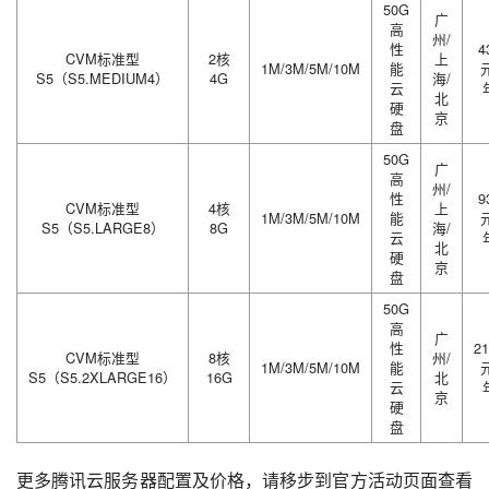
50G
广
高
州/
性
4
CVM标准型
2核
上
1M/3M/5M/10M
能
元
S5（S5.MEDIUM4）
4G
海/
云
北
硬
京
盘
50G
广
高
州/
性
9
CVM标准型
4核
上
1M/3M/5M/10M
能
元
S5（S5.LARGE8）
8G
海/
云
北
硬
京
盘
50G
高
广
性
21
CVM标准型
8核
州/
1M/3M/5M/10M
能
元
S5（S5.2XLARGE16）
16G
北
云
京
硬
盘
更多腾讯云服务器配置及价格，请移步到官方活动页面查看