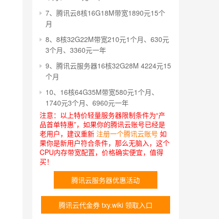
7、腾讯云8核16G18M带宽1890元15个
月
8、8核32G22M带宽210元1个月、630元
3个月、3360元一年
9、腾讯云服务器16核32G28M 4224元15
个月
10、16核64G35M带宽580元1个月、
1740元3个月、6960元一年
注意：以上特价轻量服务器限制条件为“产
品首单特惠”，如果你的腾讯云账号已经是
老用户，建议重新
注册一个腾讯云账号
如
果你是新用户符合条件，那么无脑入，这个
CPU内存带宽配置，价格确实便宜，值得
买！
腾讯云服务器优惠活动
腾讯云代金券 txy.wiki 领取入口