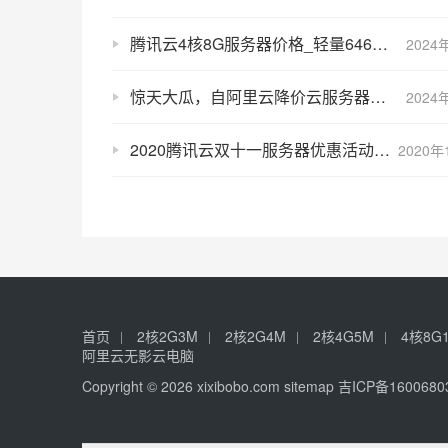
腾讯云4核8G服务器价格_轻量646元15个月、CVM优惠1437元1年送3个月
2024
惊天大瓜，自阿里云降价云服务器租用价格低至冰点，太优惠了！
2024
2020腾讯云双十一服务器优惠活动88元一年起（新用户/老用户）
2020年
首页
2核2G3M
2核2G4M
2核4G5M
4核8G
阿里云无影云电脑
Copyright © 2026 xixibobo.com
sitemap
吉ICP备1600680