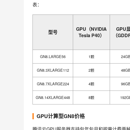
表：
GPU（NVIDIA
GPU
型号
Tesla P40）
（GDD
GN8.LARGE56
1颗
24G
GN8.3XLARGE112
2颗
48G
GN8.7XLARGE224
4颗
96G
GN8.14XLARGE448
8颗
192G
GPU计算型GN8价格
腾讯云GPU服务器支持包年包月和按量计费两