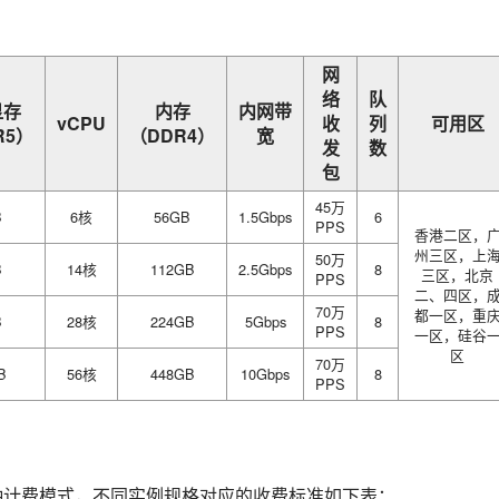
网
络
队
显存
内存
内网带
vCPU
收
列
可用区
R5）
（DDR4）
宽
发
数
包
45万
B
6核
56GB
1.5Gbps
6
PPS
香港二区，
州三区，上
50万
B
14核
112GB
2.5Gbps
8
三区，北京
PPS
二、四区，
70万
都一区，重
B
28核
224GB
5Gbps
8
PPS
一区，硅谷
区
70万
B
56核
448GB
10Gbps
8
PPS
种计费模式，不同实例规格对应的收费标准如下表：