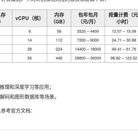
显存
内存
包年包月
按量计费（元
vCPU（核）
）
（GB）
（元/月）
小时）
6
56
3520 – 4400
12.07 – 15.09
14
112
7200 – 9000
24.71 – 30.88
28
224
14400 – 18000
49.41 – 61.76
56
448
28800 – 36000
98.82 – 123.52
I推理和深度学习等应用；
解码和图形数据库等场景。
以参考官方文档：