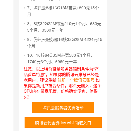
7、腾讯云8核16G18M带宽1890元15个
月
8、8核32G22M带宽210元1个月、630元
3个月、3360元一年
9、腾讯云服务器16核32G28M 4224元15
个月
10、16核64G35M带宽580元1个月、
1740元3个月、6960元一年
注意：以上特价轻量服务器限制条件为“产
品首单特惠”，如果你的腾讯云账号已经是
老用户，建议重新
注册一个腾讯云账号
如
果你是新用户符合条件，那么无脑入，这个
CPU内存带宽配置，价格确实便宜，值得
买！
腾讯云服务器优惠活动
腾讯云代金券 txy.wiki 领取入口