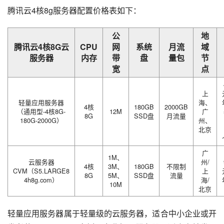
腾讯云4核8g服务器配置价格表如下：
公
地
腾讯云4核8G云
CPU
网
系统
月流
域
服务器
内存
带
盘
量包
节
宽
点
上
轻量应用服务器
海、
4核
180GB
2000GB
（通用型-4核8G-
12M
广
8G
SSD盘
月流量
180G-2000G）
州、
北京
广
1M、
云服务器
州/
4核
3M、
180GB
不限制
CVM（S5.LARGE8
上
8G
5M、
SSD盘
流量
4h8g.com）
海/
10M
北京
轻量应用服务器属于轻量级的云服务器，适合中小企业或开