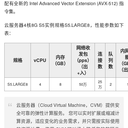
配有全新的 Intel Advanced Vector Extension (AVX-512) 指
令集。
云服务器4核8G S5实例规格S5.LARGE8，性能参数如下
表：
网络收
内
发包
连
队
内存
规格
vCPU
（pps）
接
列
（GB）
（G
（出
数
数
（出
+入）
25
S5.LARGE8
4
8
50万
2
万
云服务器（Cloud Virtual Machine，CVM）提供安
全可靠的弹性计算服务。 您可以实时扩展或缩减计
算资源，适应变化的业务需求，并只需按实际使用