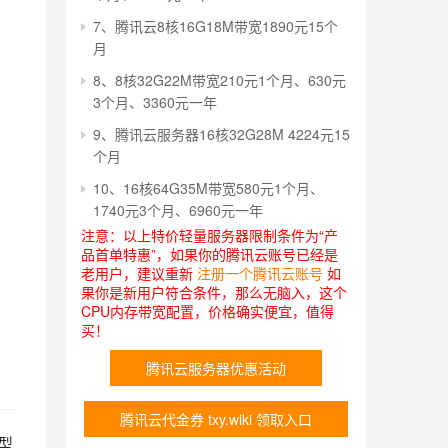
7、腾讯云8核16G18M带宽1890元15个
月
8、8核32G22M带宽210元1个月、630元
3个月、3360元一年
9、腾讯云服务器16核32G28M 4224元15
个月
10、16核64G35M带宽580元1个月、
1740元3个月、6960元一年
注意：以上特价轻量服务器限制条件为“产
品首单特惠”，如果你的腾讯云账号已经是
老用户，建议重新
注册一个腾讯云账号
如
果你是新用户符合条件，那么无脑入，这个
CPU内存带宽配置，价格确实便宜，值得
买！
腾讯云服务器优惠活动
腾讯云代金券 txy.wiki 领取入口
型