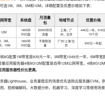
宽可选1M、3M、5M和10M，详细配置及优惠价格如下表：
月流量
网带宽
系统盘
地域节点
优惠价格
包
180GB
2000GB月
上海、广
446元一年、518
12M
SSD盘
流量
州、北京
15个月
M、3M、
180GB
不限制流
广州/上海/北
935元一年起
M、10M
SSD盘
量
京
8G配置1M带宽是935元一年、3M带宽1049元一年、5M带宽
轻量应用服务器4核8G12M配置是自带12M公网带宽，4核8G12
应用服务器性价比更高
。
Lighthouse，业务量稳定的场景优先选购云服务器CVM，
用、视频编解码、大数据分析、机器学习、深度学习等使用场景