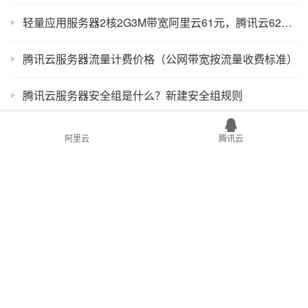
轻量应用服务器2核2G3M带宽阿里云61元，腾讯云62元一年
腾讯云服务器流量计费价格（公网带宽按流量收费标准）
腾讯云服务器安全组是什么？新建安全组规则
如何挑选便宜腾讯云服务器？看这一篇就够了！
阿里云
腾讯云
腾讯云服务器快照有什么用？快照如何收费？
Copyright © 2026 xixibobo.com
sitemap
吉ICP备16006803号-1
吉公网安
备22017302000394号