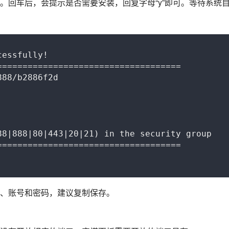
。回车后，会提示是否需要安装，回复字母“y”即可。等待系统
essfully!

===================================

88/b2886f2d



8|888|80|443|20|21) in the security group

===================================

、账号和密码，建议复制保存。