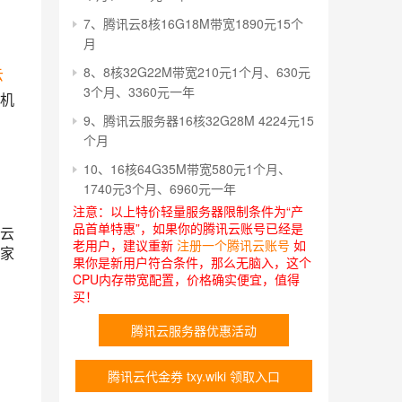
7、腾讯云8核16G18M带宽1890元15个
月
8、8核32G22M带宽210元1个月、630元
云
3个月、3360元一年
机
9、腾讯云服务器16核32G28M 4224元15
个月
10、16核64G35M带宽580元1个月、
1740元3个月、6960元一年
注意：以上特价轻量服务器限制条件为“产
品首单特惠”，如果你的腾讯云账号已经是
云
老用户，建议重新
注册一个腾讯云账号
如
家
果你是新用户符合条件，那么无脑入，这个
CPU内存带宽配置，价格确实便宜，值得
买！
腾讯云服务器优惠活动
腾讯云代金券 txy.wiki 领取入口