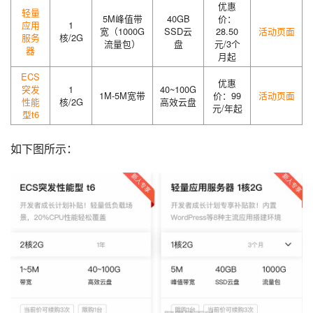
优惠
轻量
5M峰值带
40GB
价：
应用
1
宽（1000G
SSD云
28.50
活动页面
服务
核/2G
流量包）
盘
元/3个
器
月起
ECS
优惠
突发
1
40~100G
1M-5M宽带
价：99
活动页面
性能
核/2G
高效云盘
元/年起
型t6
如下图所示：