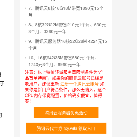
7、腾讯云8核16G18M带宽1890元15个
月
8、8核32G22M带宽210元1个月、630元
3个月、3360元一年
9、腾讯云服务器16核32G28M 4224元15
个月
10、16核64G35M带宽580元1个月、
1740元3个月、6960元一年
注意：以上特价轻量服务器限制条件为“产
服
品首单特惠”，如果你的腾讯云账号已经是
用于
老用户，建议重新
注册一个腾讯云账号
如
果你是新用户符合条件，那么无脑入，这个
。
CPU内存带宽配置，价格确实便宜，值得
买！
、
腾讯云服务器优惠活动
可
腾讯云代金券 txy.wiki 领取入口