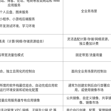
站、博客、论坛、电商等各类网站和 Web
应用服务
全业务场景
个人云盘、图床服务
小程序、小游戏后端服务
开发测试环境、学习环境
灵活选配计算/存储/网络资源，
售卖（计算/网络/存储资源组合）
独立叠加计费
高带宽流量包模式
固定带宽/流量用量
合，独立且简化的控制台
面向全业务场景的控制台
所需的软件栈最优组合，自动完成应用软
通常为创建实例后自行部署应
运行环境安装和初始化配置
用，或使用镜像市场
公共镜像、自定义镜像、共享
轻量应用服务器专有应用镜像
像、镜像市场
动管理 VPC 网络、子网及公网 IP 等
用户自行创建、配置、管理网