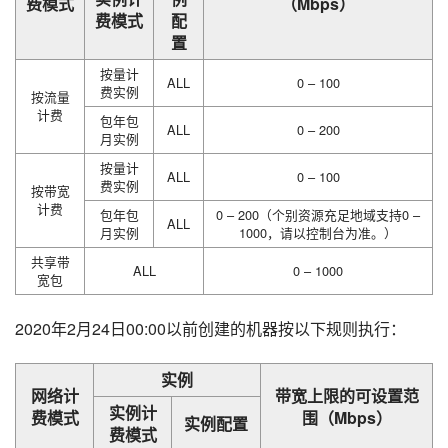
费模式
（Mbps）
费模式
配
置
按量计
ALL
0 – 100
费实例
按流量
计费
包年包
ALL
0 – 200
月实例
按量计
ALL
0 – 100
费实例
按带宽
计费
包年包
0 – 200（个别资源充足地域支持0 –
ALL
月实例
1000，请以控制台为准。）
共享带
ALL
0 – 1000
宽包
2020年2月24日00:00以前创建的机器按以下规则执行：
实例
网络计
带宽上限的可设置范
实例计
费模式
围（Mbps）
实例配置
费模式