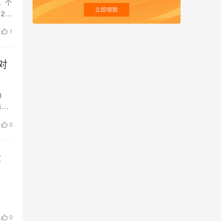
，个
2核
1
对
1
务器
0
盘
0