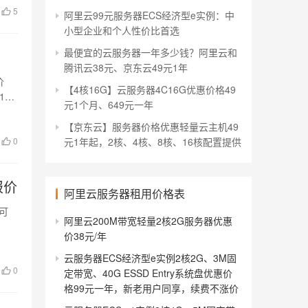
5
阿里云99元服务器ECS经济型e实例：中
小型企业和个人性价比首选
最便宜的云服务器一年多少钱？阿里云和
腾讯云38元、京东云49元1年
价
【4核16G】云服务器4C16G优惠价格49
1
元1个月、649元一年
【京东云】服务器价格优惠轻量云主机49
0
元1年起，2核、4核、8核、16核配置提供
报价
阿里云服务器租用价格表
置可
阿里云200M带宽轻量2核2G服务器优惠
价38元/年
云服务器ECS经济型e实例2核2G、3M固
0
定带宽、40G ESSD Entry系统盘优惠价
格99元一年，新老用户同享，续费不涨价