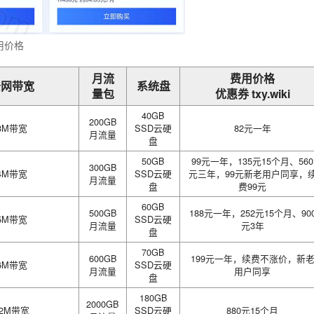
用价格
月流
费用价格
公网带宽
系统盘
量包
优惠券 txy.wiki
40GB
200GB
3M带宽
SSD云硬
82元一年
月流量
盘
50GB
99元一年，135元15个月、560
300GB
4M带宽
SSD云硬
元三年，99元新老用户同享，
月流量
盘
费99元
60GB
500GB
188元一年，252元15个月、90
5M带宽
SSD云硬
月流量
元3年
盘
70GB
600GB
199元一年，续费不涨价，新
6M带宽
SSD云硬
月流量
用户同享
盘
180GB
2000GB
12M带宽
SSD云硬
880元15个月