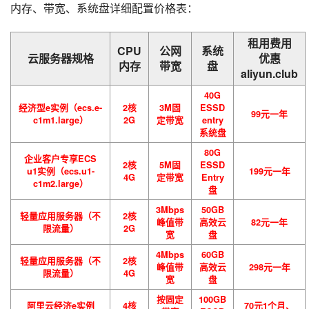
内存、带宽、系统盘详细配置价格表：
租用费用
CPU
公网
系统
云服务器规格
优惠
内存
带宽
盘
aliyun.club
40G
经济型e实例（ecs.e-
2核
3M固
ESSD
99元一年
c1m1.large）
2G
定带宽
entry
系统盘
80G
企业客户专享ECS
2核
5M固
ESSD
u1实例（ecs.u1-
199元一年
4G
定带宽
Entry
c1m2.large）
盘
3Mbps
50GB
轻量应用服务器（不
2核
峰值带
高效云
82元一年
限流量）
2G
宽
盘
4Mbps
60GB
轻量应用服务器（不
2核
峰值带
高效云
298元一年
限流量）
4G
宽
盘
按固定
100GB
阿里云经济e实例
4核
70元1个月、