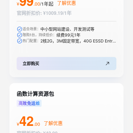
99
了解优惠
¥
.
00
/1年
起
官网折扣价
:
¥1009.19/1年
中小型网站建设、开发测试等
适合场景：
续费99元1年
限购1台，持续低价：
2核2G，3M固定带宽，40G ESSD Entry盘
热门配置：
立即购买
函数计算资源包
高效免运维
42
了解优惠
¥
.
00