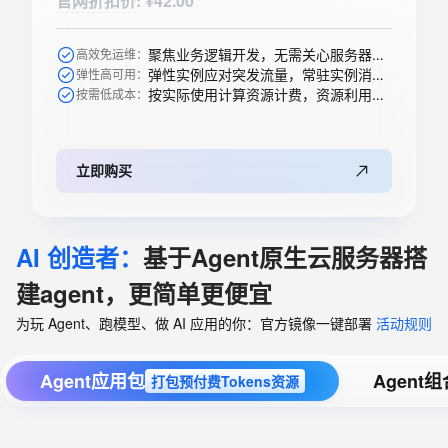
官网折扣价
:
¥42.00
聚焦业务逻辑开发，无需关心服务器购买等运维操作
高效免运维：
弹性实例应对突发流量，常驻实例消除冷启动
弹性高可用：
按实际使用计算资源计费，资源利用率高
按需低成本：
立即购买
AI 创造者：
基于Agent原生云服务器搭
建agent，更简单更便宜
为玩 Agent、跑模型、做 AI 应用的你：官方镜像一键部署
活动规则
Agent应用包
Agent
打包预付费Tokens资源