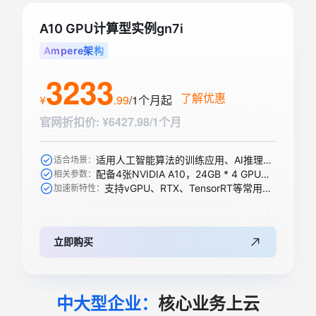
A10 GPU计算型实例gn7i
Ampere架构
3233
了解优惠
¥
.
99
/1个月
起
官网折扣价
:
¥6427.98/1个月
适用人工智能算法的训练应用、AI推理、科学计算等
适合场景：
配备4张NVIDIA A10，24GB * 4 GPU显存
相关参数：
支持vGPU、RTX、TensorRT等常用加速功能
加速新特性：
立即购买
中大型企业：
核心业务上云