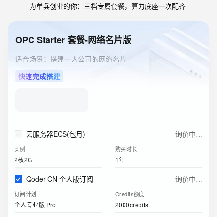
为单兵创业的你：三档专属套餐，算力底座一次配齐
OPC Starter 套餐-网络名片版
适合场景：搭建一人公司的网络名片
快速完成搭建
158
已选3件
合计:
了解优惠
￥
.
00
起
官网折扣价
:
¥1068.19
云服务器ECS(包月)
￥
99
.
00
起
实例
购买时长
2核2G
1年
Qoder CN 个人版订阅
￥
59
.
00
订阅计划
Credits额度
个人专业版 Pro
2000credits