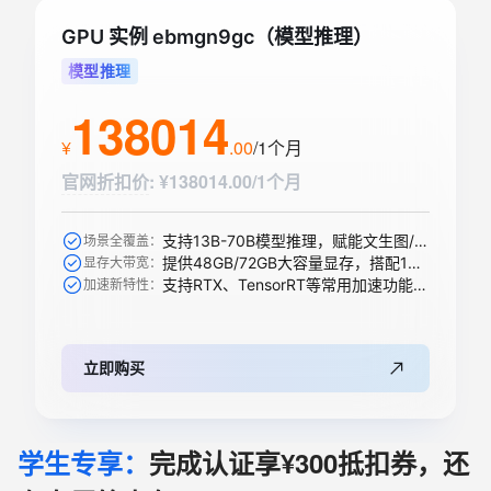
GPU 实例 ebmgn9gc（模型推理）
模型推理
138014
¥
.
00
/1个月
官网折扣价
:
¥138014.00/1个月
支持13B-70B模型推理，赋能文生图/视频、搜索推荐等AI模型
场景全覆盖：
提供48GB/72GB大容量显存，搭配1344 GB/s带宽轻松承载大模型
显存大带宽：
支持RTX、TensorRT等常用加速功能，全新升级支持下一代精度
加速新特性：
立即购买
学生专享：
完成认证享¥300抵扣券，还