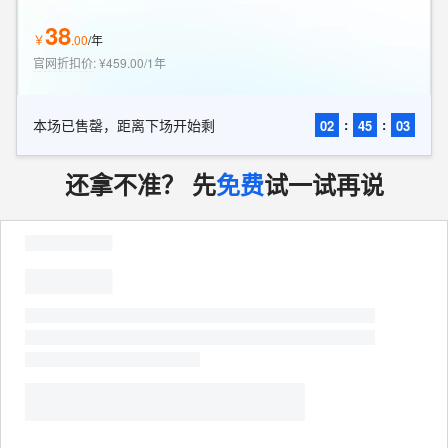
38
￥
.
00
/
年
官网折扣价
:
¥459.00/1年
本场已售罄，距离下场开始剩
:
:
02
45
01
还拿不准？ 先
免费
试一试再说