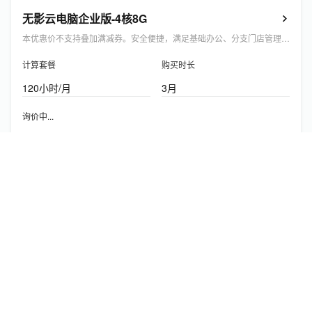
无影云电脑企业版-4核8G
本优惠价不支持叠加满减券。安全便捷，满足基础办公、分支门店管理多场景使用。
计算套餐
购买时长
120小时/月
3月
限1件
新人专享
59
了解优惠
￥
.
00
/3个月
起
官网折扣价
:
¥237.00/3个月
立即购买
企业邮箱标准版
共享网盘容量
个人网盘容量