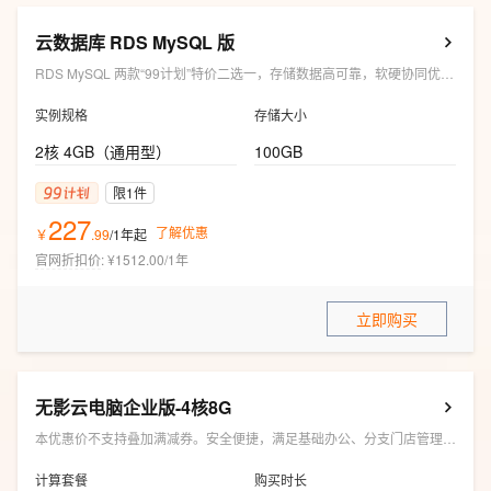
云数据库 RDS MySQL 版
RDS MySQL 两款“99计划”特价二选一，存储数据高可靠，软硬协同优化，性价比提升30%～50%
实例规格
存储大小
2核 4GB（通用型）
100GB
限1件
227
了解优惠
￥
.
99
/1年
起
官网折扣价
:
¥1512.00/1年
立即购买
无影云电脑企业版-4核8G
本优惠价不支持叠加满减券。安全便捷，满足基础办公、分支门店管理多场景使用。
计算套餐
购买时长