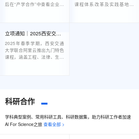
后在“产学合作”中查看企业项
课程体系改革及实践基地建
目指南。确定意向后，在“企
设。项目涵盖人工智能通识教
业项目列表”页面申请并填写
育、AIGC设计等领域，提供
表单，提交后关注审核进展。
资金、云计算资源和技术培训
审核通过后，高校与企业签署
等支持。申报截止至2025年2
立项通知｜2025西安交通大学 -阿里云课程（第一批）上线
合作协议，明确项目内容及验
月28日，面向全国本科高校教
2025年春季学期，西安交通
收标准等。具体流程可参考平
师，旨在深化产教融合，共育
大学联合阿里云推出九门特色
台发布的《2024年产学合作
创新人才。详情及流程见官
课程，涵盖工程、法律、生命
协同育人项目高校申报说
网。
科学、经济管理等领域。这些
明》。
课程打破传统学科壁垒，提供
AI实践工具、动手实验资源及
专属算力支持，帮助学生在理
论学习之余进行实际操作，提
升能力。结课后还将颁发阿里
科研合作
云创作者证书，助力学生成长
为跨领域复合型人才。无论专
学科典型案例、常用科研工具、科研数据集，助力科研工作者加速
业背景如何，都能找到适合自
Al For Science之旅
查看全部 >
己的AI进化路径。机会难得，
不容错过！