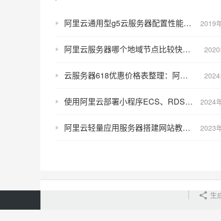
阿里云通用型g5云服务器配置性能详解及官方报价
2019
阿里云服务器哪个地域节点比较快？地域测速工具了解一下
202
云服务器618优惠价格表整理：阿里云/京东云/腾讯云费用明细表
202
使用阿里云部署小程序ECS、RDS、SSL和DNS费用414元一年
2024
阿里云轻量应用服务器搭建网站教程（新手建站）
2023
生
首页
2核2G3M
2核2G4M
2核4G5M
4核8G