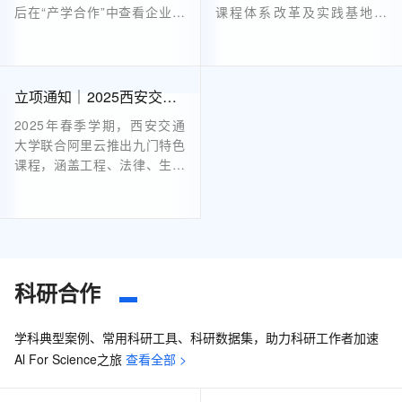
后在“产学合作”中查看企业项
课程体系改革及实践基地建
目指南。确定意向后，在“企
设。项目涵盖人工智能通识教
业项目列表”页面申请并填写
育、AIGC设计等领域，提供
表单，提交后关注审核进展。
资金、云计算资源和技术培训
审核通过后，高校与企业签署
等支持。申报截止至2025年2
立项通知｜2025西安交通大学 -阿里云课程（第一批）上线
合作协议，明确项目内容及验
月28日，面向全国本科高校教
2025年春季学期，西安交通
收标准等。具体流程可参考平
师，旨在深化产教融合，共育
大学联合阿里云推出九门特色
台发布的《2024年产学合作
创新人才。详情及流程见官
课程，涵盖工程、法律、生命
协同育人项目高校申报说
网。
科学、经济管理等领域。这些
明》。
课程打破传统学科壁垒，提供
AI实践工具、动手实验资源及
专属算力支持，帮助学生在理
论学习之余进行实际操作，提
升能力。结课后还将颁发阿里
科研合作
云创作者证书，助力学生成长
为跨领域复合型人才。无论专
学科典型案例、常用科研工具、科研数据集，助力科研工作者加速
业背景如何，都能找到适合自
Al For Science之旅
查看全部 >
己的AI进化路径。机会难得，
不容错过！