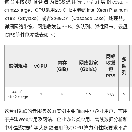
这台4核8G服务器为ECS通用算力型u1实例ecs.u1-
c1m2.xlarge，CPU采用2.5 GHz主频的Intel Xeon Platinum 
8163（Skylake）或者8269CY（Cascade Lake）处理器，
详细网络带宽、网络收发包PPS、多队列、弹性网卡、云盘
IOPS等性能参数表如下：
网络
多
内存
网络带宽
收发
实例规格
vCPU
队
（GiB）
（Gbit/s）
包
列
PPS
ecs.u1-
4
8
1.5
50万
2
c1m2.xlarge
这台4核8G的云服务器u1实例主要面向中小企业用户，可用
于搭建Web应用及网站、企业办公类应用、离线数据分析和
中小型数据库等大多数通用的对CPU算力和性能要求不高