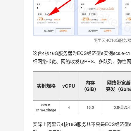
阿里云4C16G服务
这台4核16G服务器为ECS经济型e实例ecs.e-c1m4
细网络带宽、网络收发包PPS、多队列、弹性网
内存
网络带宽基
实例规格
vCPU
（GiB）
突发（Gbit
ecs.e-
4
16.0
0.8/最高4
c1m4.xlarge
实际上阿里云4核16G服务器不只是ECS经济型e