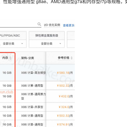
g8a、性能增强通用型 g8ae、AMD通用型g7a和内存型r7p等规格，