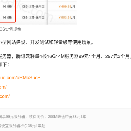
ECS实例规格
中小型网站建设、开发测试和轻量级等使用场景。
器，腾讯云轻量4核16G14M服务器99元1个月、297元3个月
如下：
qcloud.com/oRMoSucP
com/
.com/
享99元服务器，续费同价；200M峰值带宽38元1年
便宜服务器秒杀38元1年起