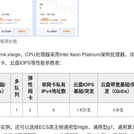
器租用价格
.xlarge，CPU处理器采用Intel Xeon Platinum架构处理器，
卡、云盘IOPS等性能参数表：
弹
多
础/
性
单网卡私有
云盘IOPS
云盘带宽基础/
队
/s）
网
IPv4地址数
基础/突发
发（Gbit/s）
列
卡
1
2
6
1.6万/无
0.8/无
实例，还可以选择ECS高主频通用型hfg8i、通用型g7、通用算