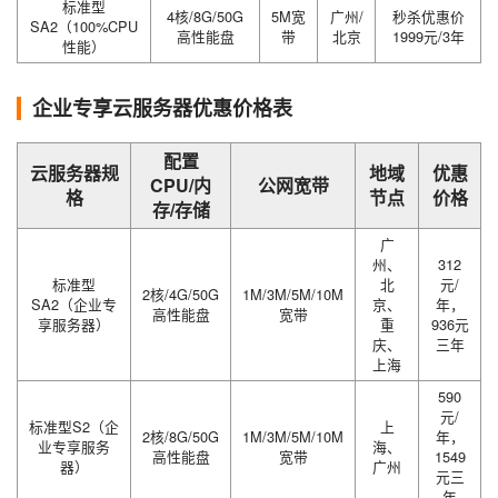
标准型
4核/8G/50G
5M宽
广州/
秒杀优惠价
SA2（100%CPU
高性能盘
带
北京
1999元/3年
性能）
企业专享云服务器优惠价格表
配置
云服务器规
地域
优惠
CPU/内
公网宽带
格
节点
价格
存/存储
广
州、
312
标准型
北
元/
2核/4G/50G
1M/3M/5M/10M
SA2（企业专
京、
年，
高性能盘
宽带
享服务器）
重
936元
庆、
三年
上海
590
元/
标准型S2（企
上
2核/8G/50G
1M/3M/5M/10M
年，
业专享服务
海、
高性能盘
宽带
1549
器）
广州
元三
年