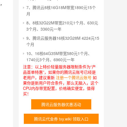
，
7、腾讯云8核16G18M带宽1890元15个
月
8、8核32G22M带宽210元1个月、630元
3个月、3360元一年
9、腾讯云服务器16核32G28M 4224元15
个月
10、16核64G35M带宽580元1个月、
1740元3个月、6960元一年
注意：以上特价轻量服务器限制条件为“产
品首单特惠”，如果你的腾讯云账号已经是
老用户，建议重新
注册一个腾讯云账号
如
果你是新用户符合条件，那么无脑入，这个
CPU内存带宽配置，价格确实便宜，值得
买！
腾讯云服务器优惠活动
腾讯云代金券 txy.wiki 领取入口