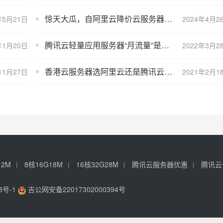
惊天大瓜，自阿里云降价云服务器租用价格低至冰点，太优惠了！
年5月21日
2024年4月2
腾讯云轻量应用服务器“月流量”是什么意思？
年1月20日
2022年3月2
香港云服务器选阿里云还是腾讯云？我选择价格优势和免费换IP地址
11月27日
2021年2月1
12M
8核16G18M
16核32G28M
腾讯云服务器优惠
腾讯云
3号-1
吉公网安备22017302000394号