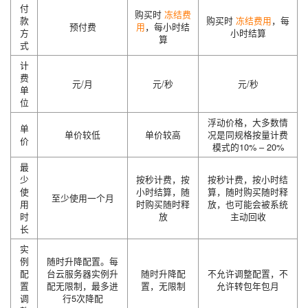
付
购买时
冻结费
款
购买时
冻结费用
，每
预付费
用
，每小时结
方
小时结算
算
式
计
费
元/月
元/秒
元/秒
单
位
浮动价格，大多数情
单
单价较低
单价较高
况是同规格按量计费
价
模式的10% – 20%
最
少
按秒计费，按
按秒计费，按小时结
使
小时结算，随
算，随时购买随时释
至少使用一个月
用
时购买随时释
放，也可能会被系统
时
放
主动回收
长
实
例
随时升降配置。每
配
台云服务器实例升
随时升降配
不允许调整配置，不
置
配无限制，最多进
置，无限制
允许转包年包月
调
行5次降配