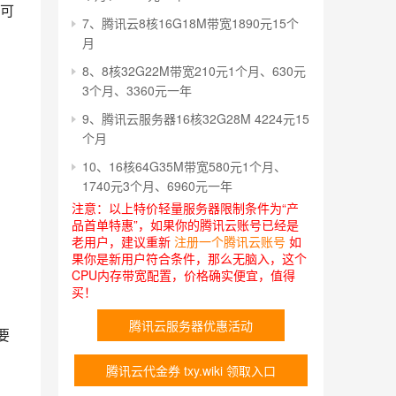
可
7、腾讯云8核16G18M带宽1890元15个
月
8、8核32G22M带宽210元1个月、630元
3个月、3360元一年
9、腾讯云服务器16核32G28M 4224元15
个月
10、16核64G35M带宽580元1个月、
1740元3个月、6960元一年
注意：以上特价轻量服务器限制条件为“产
品首单特惠”，如果你的腾讯云账号已经是
老用户，建议重新
注册一个腾讯云账号
如
果你是新用户符合条件，那么无脑入，这个
CPU内存带宽配置，价格确实便宜，值得
买！
腾讯云服务器优惠活动
要
腾讯云代金券 txy.wiki 领取入口