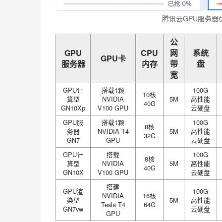
腾讯云GPU服务器
公
GPU
CPU
网
系统
GPU卡
服务器
内存
带
盘
宽
GPU计
搭载1颗
100G
10核
算型
NVIDIA
5M
高性能
40G
GN10Xp
V100 GPU
云硬盘
GPU服
搭载1颗
100G
8核
务器
NVIDIA T4
5M
高性能
32G
GN7
GPU
云硬盘
GPU计
搭载
100G
8核
算型
NVIDIA
5M
高性能
40G
GN10X
V100 GPU
云硬盘
搭建
GPU渲
100G
NVIDIA
16核
染型
5M
高性能
Tesla T4
64G
GN7vw
云硬盘
GPU