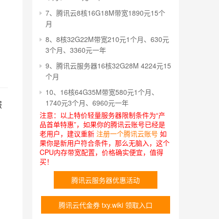
7、腾讯云8核16G18M带宽1890元15个
月
8、8核32G22M带宽210元1个月、630元
3个月、3360元一年
9、腾讯云服务器16核32G28M 4224元15
个月
10、16核64G35M带宽580元1个月、
1740元3个月、6960元一年
服
注意：以上特价轻量服务器限制条件为“产
品首单特惠”，如果你的腾讯云账号已经是
老用户，建议重新
注册一个腾讯云账号
如
果你是新用户符合条件，那么无脑入，这个
CPU内存带宽配置，价格确实便宜，值得
买！
腾讯云服务器优惠活动
腾讯云代金券 txy.wiki 领取入口