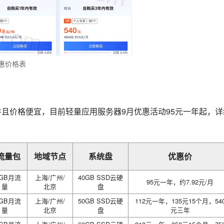
惠价格表
并且价格便宜，目前轻量应用服务器9月优惠活动95元一年起，详
流量包
地域节点
系统盘
优惠价
0GB月流
上海/广州/
40GB SSD云硬
95元一年，约7.92元/月
量
北京
盘
0GB月流
上海/广州/
50GB SSD云硬
112元一年，135元15个月，54
量
北京
盘
元三年