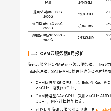
50
轻量
2核4G5M
通用型-4核8G-180G-
20
4核8G12M
2000G
通用型-8核16G-270G-
35
8核16G18M
3500G
通用型-16核32G-380G-
60
16核32G28M
6000G
二：CVM云服务器9月报价
腾讯云服务器CVM是专业级云服务器，目前参加
intel处理器，SA2是AMD处理器详细CPU型号
CVM标准型S5 CPU：采用Intel® Xeon® Ca
2.5GHz，睿频3.1GHz；
CVM标准型SA2 CPU：采用2.6GHz AM
DDR4，内存计算性能稳定。
可以使用腾讯云服务器网测速工具
ping.tx