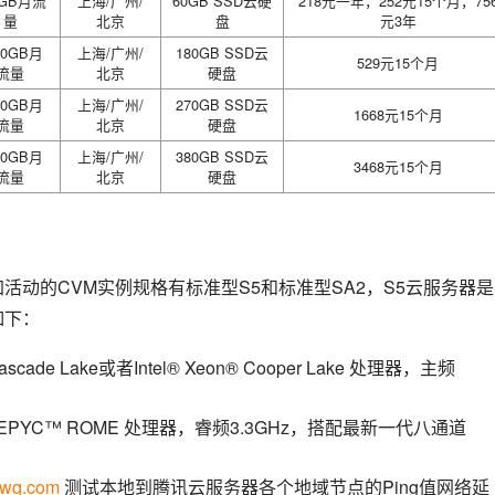
0GB月流
上海/广州/
60GB SSD云硬
218元一年，252元15个月，75
量
北京
盘
元3年
00GB月
上海/广州/
180GB SSD云
529元15个月
流量
北京
硬盘
00GB月
上海/广州/
270GB SSD云
1668元15个月
流量
北京
硬盘
00GB月
上海/广州/
380GB SSD云
3468元15个月
流量
北京
硬盘
活动的CVM实例规格有标准型S5和标准型SA2，S5云服务器是
如下：
scade Lake或者Intel® Xeon® Cooper Lake 处理器，主频
D EPYC™ ROME 处理器，睿频3.3GHz，搭配最新一代八通道
yfwq.com
测试本地到腾讯云服务器各个地域节点的Ping值网络延