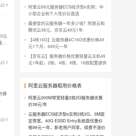
0
阿里云99元服务器ECS经济型e实例：中
小型企业和个人性价比首选
最便宜的云服务器一年多少钱？阿里云和
腾讯云38元、京东云49元1年
5元
【4核16G】云服务器4C16G优惠价格49
量，
元1个月、649元一年
【京东云】服务器价格优惠轻量云主机49
0
元1年起，2核、4核、8核、16核配置提供
阿里云服务器租用价格表
务器
阿里云200M带宽轻量2核2G服务器优惠
…
价38元/年
云服务器ECS经济型e实例2核2G、3M固
0
定带宽、40G ESSD Entry系统盘优惠价
格99元一年，新老用户同享，续费不涨价