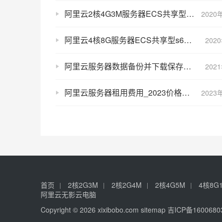
阿里云2核4G3M服务器ECS共享型s6和计算型c6选择攻略
2020
阿里云4核8G服务器ECS共享型s6和计算型c6区别对比及选择方法
202
阿里云服务器数据备份并下载保存到本地方法流程
202
阿里云服务器租用费用_2023价格表_优惠活动大全
2023
首页
2核2G3M
2核2G4M
2核4G5M
4核8G
阿里云无影云电脑
Copyright © 2026 xixibobo.com
sitemap
吉ICP备1600680